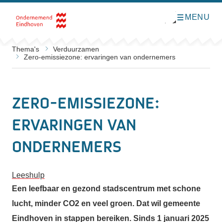
MENU
O
Direct naar de inhoud
p
e
n
m
Thema's
Verduurzamen
e
Zero-emissiezone: ervaringen van ondernemers
n
u
Zero-emissiezone:
ervaringen van
ondernemers
Leeshulp
Een leefbaar en gezond stadscentrum met schone
lucht, minder CO2 en veel groen. Dat wil gemeente
Eindhoven in stappen bereiken. Sinds 1 januari 2025