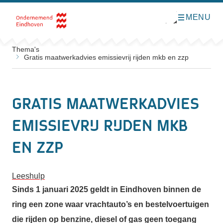
MENU
O
Direct naar de inhoud
p
e
n
m
Thema's
e
Gratis maatwerkadvies emissievrij rijden mkb en zzp
n
u
Gratis maatwerkadvies
emissievrij rijden mkb
en zzp
Leeshulp
Sinds 1 januari 2025 geldt in Eindhoven binnen de
ring een zone waar vrachtauto’s en bestelvoertuigen
die rijden op benzine, diesel of gas geen toegang