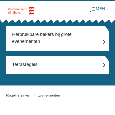
MENU
O
Direct naar de inhoud
p
e
n
m
e
n
Herbruikbare bekers bij grote
u
evenementen
Terrasregels
Regel je zaken
Evenementen