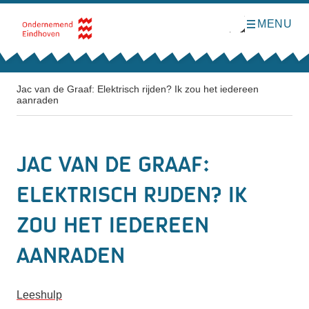
MENU
O
Direct naar de inhoud
p
e
n
m
e
n
Jac van de Graaf: Elektrisch rijden? Ik zou het iedereen
u
aanraden
Jac van de Graaf:
Elektrisch rijden? Ik
zou het iedereen
aanraden
Leeshulp