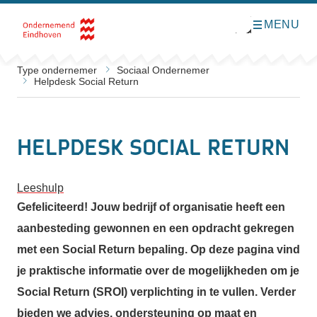
MENU
O
Direct naar de inhoud
p
e
n
m
Type ondernemer
Sociaal Ondernemer
e
Helpdesk Social Return
n
u
Helpdesk Social Return
Leeshulp
Gefeliciteerd! Jouw bedrijf of organisatie heeft een
aanbesteding gewonnen en een opdracht gekregen
met een Social Return bepaling. Op deze pagina vind
je praktische informatie over de mogelijkheden om je
Social Return (SROI) verplichting in te vullen. Verder
bieden we advies, ondersteuning op maat en