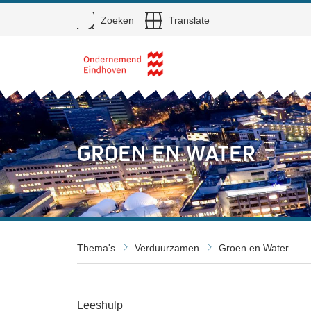
Open
Zoeken
Translate
Direct naar de inhoud
Groen en Water
Thema's
Verduurzamen
Groen en Water
Leeshulp