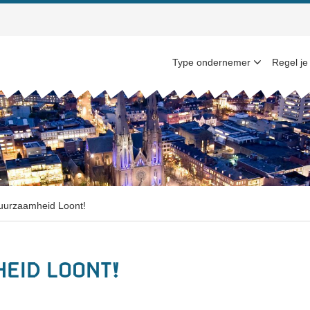
Type ondernemer
Regel je
urzaamheid Loont!
eid Loont!