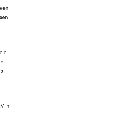
 een
 een
ele
iet
is
V in