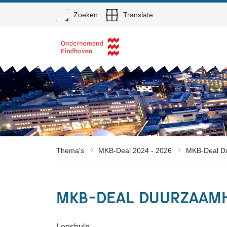
Open
Zoeken
Translate
Direct naar de inhoud
Thema's
MKB-Deal 2024 - 2026
MKB-Deal Du
MKB-Deal Duurzaamh
Leeshulp