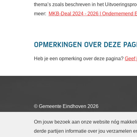
thema’s zoals beschreven in het Uitvoeringsp
meer:
MKB-Deal 2024 - 2026 | Ondernemend 
Opmerkingen over deze pag
Heb je een opmerking over deze pagina?
Geef 
© Gemeente Eindhoven
2026
Om jouw bezoek aan onze website nóg makkelijk
Cookies beheren
derde partijen informatie over jou verzamelen 