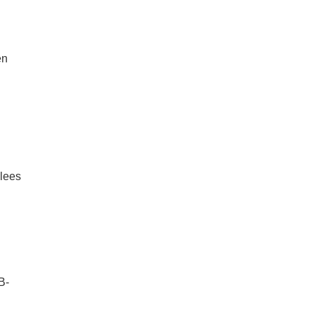
en
 lees
B-