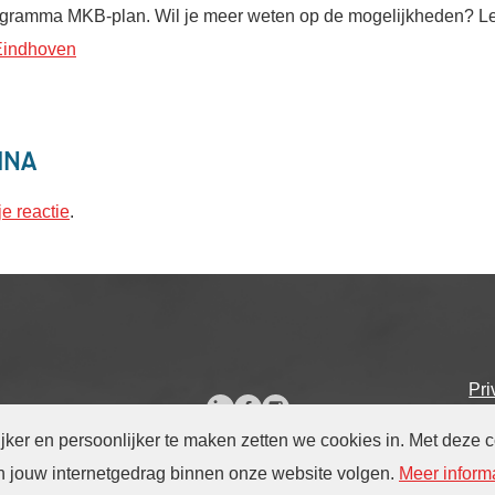
rogramma MKB-plan. Wil je meer weten op de mogelijkheden? L
Eindhoven
ina
je reactie
.
Pr
er en persoonlijker te maken zetten we cookies in. Met deze 
en jouw internetgedrag binnen onze website volgen
.
Meer inform