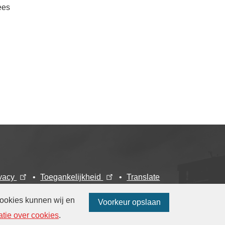
ees
ivacy
Toegankelijkheid
Translate
Webarchief
cookies kunnen wij en
Voorkeur opslaan
atie over cookies
.