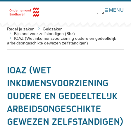
MENU
O
Direct naar de inhoud
p
e
n
m
Regel je zaken
Geldzaken
e
Bijstand voor zelfstandigen (Bbz)
n
IOAZ (Wet inkomensvoorziening oudere en gedeeltelijk
u
arbeidsongeschikte gewezen zelfstandigen)
IOAZ (Wet
inkomensvoorziening
oudere en gedeeltelijk
arbeidsongeschikte
gewezen zelfstandigen)