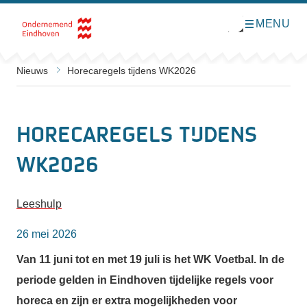
MENU
O
Direct naar de inhoud
p
e
n
m
Nieuws
Horecaregels tijdens WK2026
e
n
u
Horecaregels tijdens
WK2026
Leeshulp
26 mei 2026
Van 11 juni tot en met 19 juli is het WK Voetbal. In de
periode gelden in Eindhoven tijdelijke regels voor
horeca en zijn er extra mogelijkheden voor