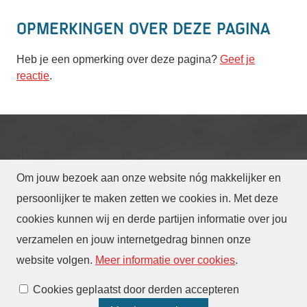
Opmerkingen over deze pagina
Heb je een opmerking over deze pagina?
Geef je
reactie
.
Om jouw bezoek aan onze website nóg makkelijker en
© Gemeente Eindhoven
2026
persoonlijker te maken zetten we cookies in. Met deze
cookies kunnen wij en derde partijen informatie over jou
Privacy
Toegankelijkheid
Translate
verzamelen en jouw internetgedrag binnen onze
Webarchief
website volgen
.
Meer informatie over cookies
.
Cookies beheren
Cookies geplaatst door derden accepteren