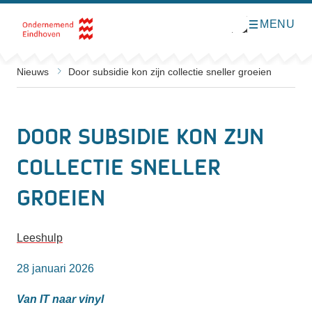
MENU
O
Direct naar de inhoud
p
e
n
m
Nieuws
Door subsidie kon zijn collectie sneller groeien
e
n
u
Door subsidie kon zijn
collectie sneller
groeien
Leeshulp
28 januari 2026
Van IT naar vinyl