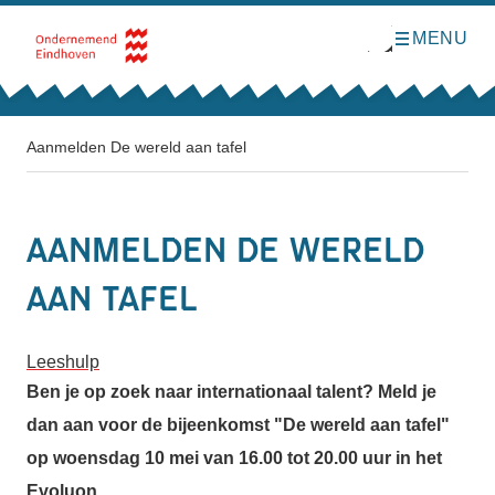
MENU
O
Direct naar de inhoud
p
e
n
m
e
n
Aanmelden De wereld aan tafel
u
Aanmelden De wereld
aan tafel
Leeshulp
Ben je op zoek naar internationaal talent? Meld je
dan aan voor de bijeenkomst "De wereld aan tafel"
op
woensdag 10 mei van 16.00 tot 20.00 uur in het
Evoluon.