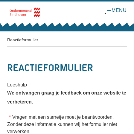
MENU
O
Direct naar de inhoud
p
e
n
m
e
n
Reactieformulier
u
Reactieformulier
Leeshulp
We ontvangen graag je feedback om onze website te
verbeteren.
Vragen met een sterretje moet je beantwoorden.
Zonder deze informatie kunnen wij het formulier niet
verwerken.