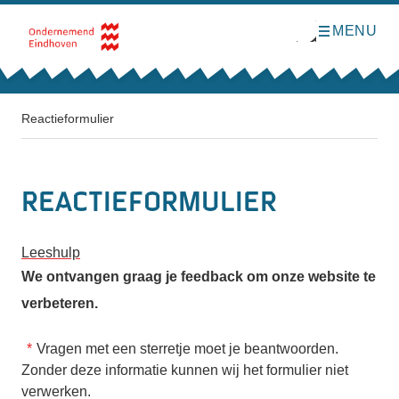
MENU
O
Direct naar de inhoud
p
e
n
m
e
n
Reactieformulier
u
Reactieformulier
Leeshulp
We ontvangen graag je feedback om onze website te
verbeteren.
Vragen met een sterretje moet je beantwoorden.
Zonder deze informatie kunnen wij het formulier niet
verwerken.