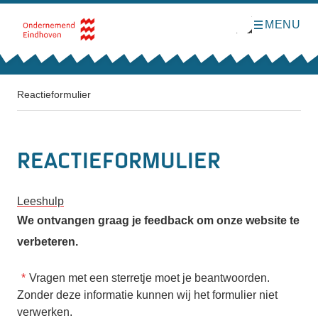
MENU
O
Direct naar de inhoud
p
e
n
m
e
n
Reactieformulier
u
Reactieformulier
Leeshulp
We ontvangen graag je feedback om onze website te
verbeteren.
Vragen met een sterretje moet je beantwoorden.
Zonder deze informatie kunnen wij het formulier niet
verwerken.