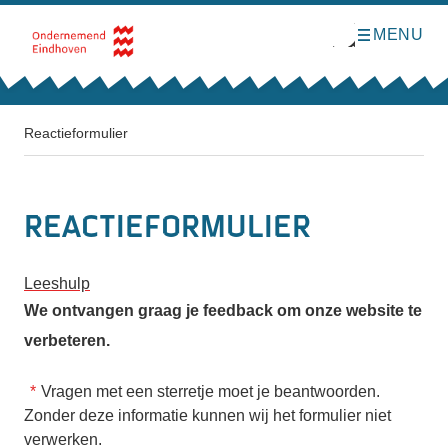
MENU
O
Direct naar de inhoud
p
e
n
m
e
n
Reactieformulier
u
Reactieformulier
Leeshulp
We ontvangen graag je feedback om onze website te
verbeteren.
Vragen met een sterretje moet je beantwoorden.
Zonder deze informatie kunnen wij het formulier niet
verwerken.